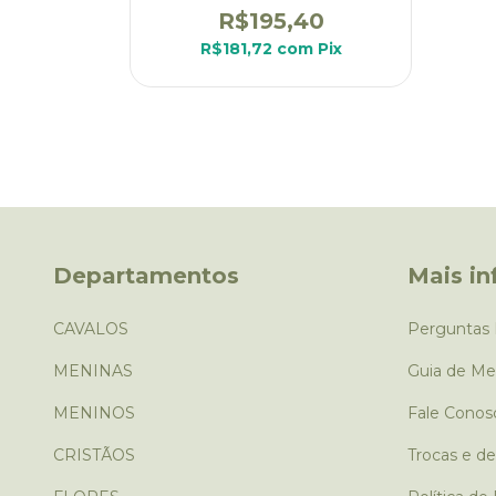
R$195,40
R$181,72
com
Pix
Departamentos
Mais i
CAVALOS
Perguntas 
MENINAS
Guia de Me
MENINOS
Fale Conos
CRISTÃOS
Trocas e d