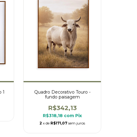
 1
Quadro Decorativo Touro -
fundo paisagem
R$342,13
R$318,18
com
Pix
2
x de
R$171,07
sem juros