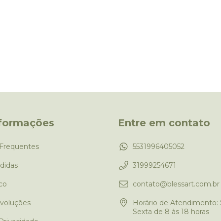
nformações
Entre em contato
Frequentes
5531996405052
didas
31999254671
co
contato@blessart.com.br
evoluções
Horário de Atendimento:
Sexta de 8 às 18 horas