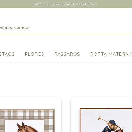
5%OFF via pix ou parcele em até 12x ✨
STÃOS
FLORES
PÁSSAROS
PORTA MATERN