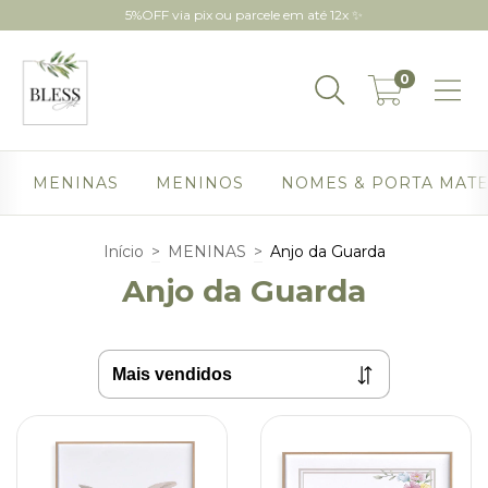
5%OFF via pix ou parcele em até 12x ✨
0
MENINAS
MENINOS
NOMES & PORTA MAT
Início
>
MENINAS
>
Anjo da Guarda
Anjo da Guarda