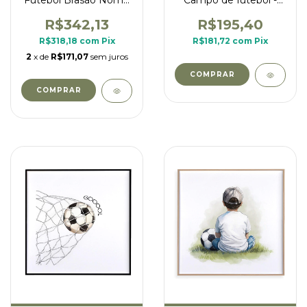
Futebol Brasão Nome
Campo de futebol -
- Flamengo
quadrado
R$342,13
R$195,40
R$318,18
com
Pix
R$181,72
com
Pix
2
x de
R$171,07
sem juros
COMPRAR
COMPRAR