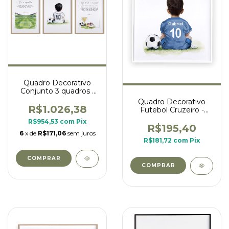
Quadro Decorativo
Conjunto 3 quadros -
Futebol e Versículos -
Quadro Decorativo
Miguel
R$1.026,38
Futebol Cruzeiro -
Gabriel
R$954,53
com
Pix
R$195,40
6
x de
R$171,06
sem juros
R$181,72
com
Pix
COMPRAR
COMPRAR