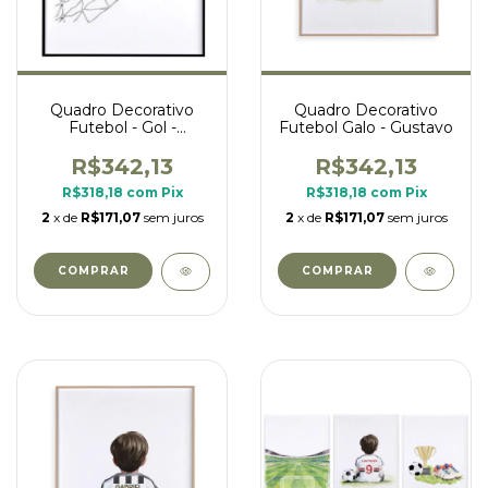
Quadro Decorativo
Quadro Decorativo
Futebol - Gol -
Futebol Galo - Gustavo
retangular
R$342,13
R$342,13
R$318,18
com
Pix
R$318,18
com
Pix
2
x de
R$171,07
sem juros
2
x de
R$171,07
sem juros
COMPRAR
COMPRAR