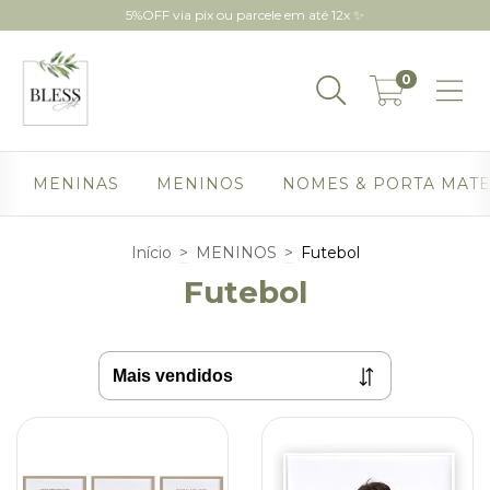
5%OFF via pix ou parcele em até 12x ✨
0
MENINAS
MENINOS
NOMES & PORTA MAT
Início
>
MENINOS
>
Futebol
Futebol