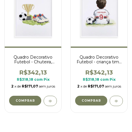
Quadro Decorativo
Quadro Decorativo
Futebol - Chuteira,
Futebol - criança time
taça e bola
São Paulo
R$342,13
R$342,13
R$318,18
com
Pix
R$318,18
com
Pix
2
x de
R$171,07
sem juros
2
x de
R$171,07
sem juros
COMPRAR
COMPRAR