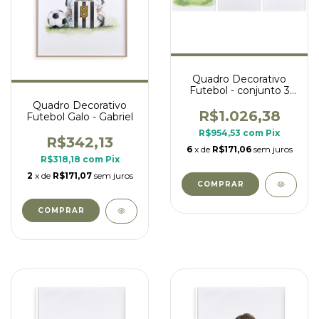
Quadro Decorativo
Futebol - conjunto 3
quadros criança time
Quadro Decorativo
SP
R$1.026,38
Futebol Galo - Gabriel
R$954,53
com
Pix
R$342,13
6
x de
R$171,06
sem juros
R$318,18
com
Pix
2
x de
R$171,07
sem juros
COMPRAR
COMPRAR