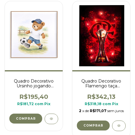
Quadro Decorativo
Quadro Decorativo
Ursinho jogando
Flamengo taça
futebol - coleção
mundial
ursinhos na fazenda
R$195,40
R$342,13
R$181,72
com
Pix
R$318,18
com
Pix
2
x de
R$171,07
sem juros
COMPRAR
COMPRAR