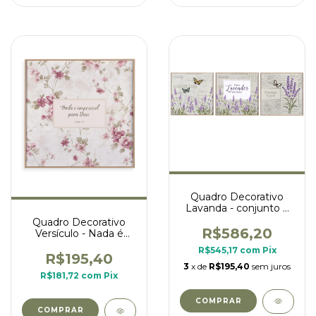
Quadro Decorativo
Lavanda - conjunto 3
quadros
Quadro Decorativo
R$586,20
Versículo - Nada é
impossível para Deus -
R$545,17
com
Pix
fundo flores
R$195,40
3
x de
R$195,40
sem juros
R$181,72
com
Pix
COMPRAR
COMPRAR