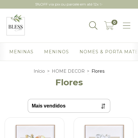
5%OFF via pix ou parcele em até 12x ✨
0
MENINAS
MENINOS
NOMES & PORTA MAT
Início
>
HOME DECOR
>
Flores
Flores