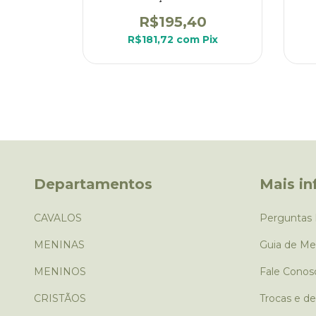
R$195,40
R$181,72
com
Pix
Departamentos
Mais i
CAVALOS
Perguntas 
MENINAS
Guia de Me
MENINOS
Fale Conos
CRISTÃOS
Trocas e d