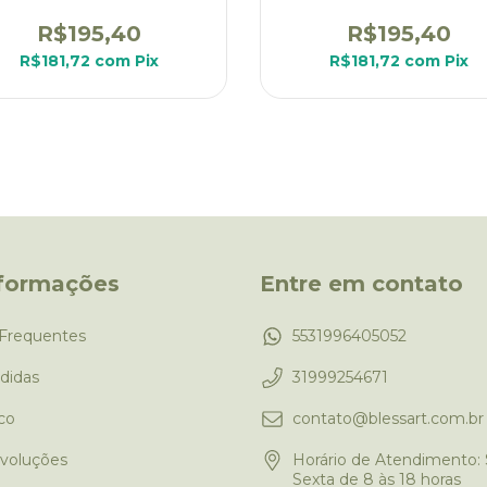
R$195,40
R$195,40
R$181,72
com
Pix
R$181,72
com
Pix
nformações
Entre em contato
Frequentes
5531996405052
didas
31999254671
co
contato@blessart.com.br
evoluções
Horário de Atendimento:
Sexta de 8 às 18 horas