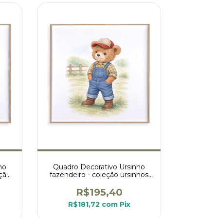
ho
Quadro Decorativo Ursinho
eção
fazendeiro - coleção ursinhos
na fazenda
R$195,40
R$181,72
com
Pix