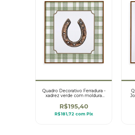
Quadro Decorativo Ferradura -
Q
xadrez verde com moldura
Jo
interna marrom
R$195,40
R$181,72
com
Pix