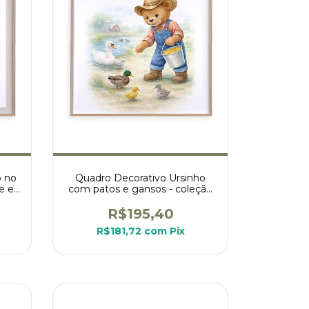
o no
Quadro Decorativo Ursinho
te e
com patos e gansos - coleção
ursinhos na fazenda
R$195,40
R$181,72
com
Pix