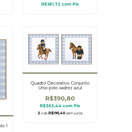
R$181,72
com
Pix
Quadro Decorativo Conjunto
Urso polo xadrez azul
R$390,80
R$363,44
com
Pix
2
x de
R$195,40
sem juros
lo 1