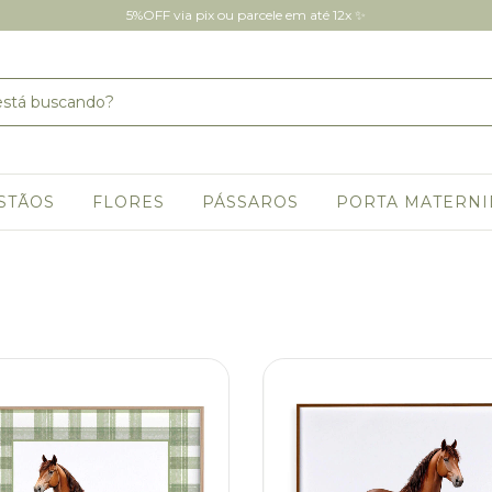
5%OFF via pix ou parcele em até 12x ✨
STÃOS
FLORES
PÁSSAROS
PORTA MATERN