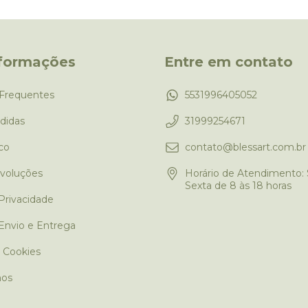
nformações
Entre em contato
Frequentes
5531996405052
didas
31999254671
co
contato@blessart.com.br
evoluções
Horário de Atendimento:
Sexta de 8 às 18 horas
 Privacidade
 Envio e Entrega
e Cookies
os