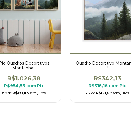
Trio Quadros Decorativos
Quadro Decorativo Monta
Montanhas
3
R$1.026,38
R$342,13
R$954,53
com
Pix
R$318,18
com
Pix
6
x de
R$171,06
sem juros
2
x de
R$171,07
sem juros