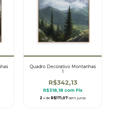
nhas
Quadro Decorativo Montanhas
1
R$342,13
R$318,18
com
Pix
2
x de
R$171,07
sem juros