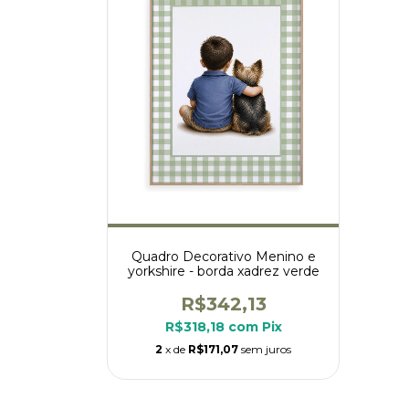
Quadro Decorativo Menino e
yorkshire - borda xadrez verde
R$342,13
R$318,18
com
Pix
2
x de
R$171,07
sem juros