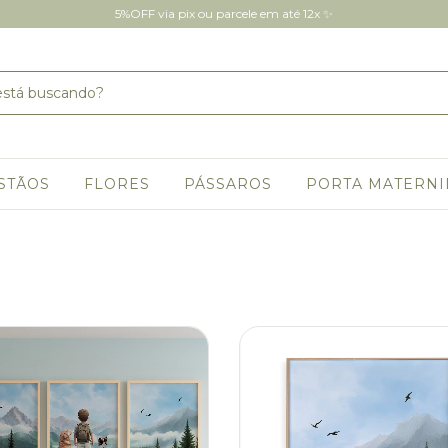
5%OFF via pix ou parcele em até 12x ✨
STÃOS
FLORES
PÁSSAROS
PORTA MATERN