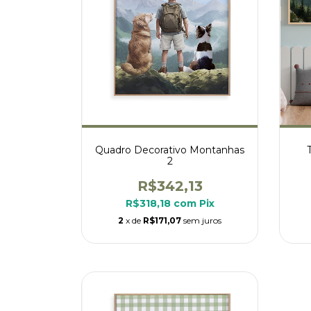
Quadro Decorativo Montanhas
2
R$342,13
R$318,18
com
Pix
2
x de
R$171,07
sem juros