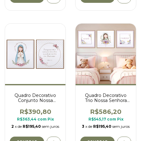
Quadro Decorativo
Quadro Decorativo
Conjunto Nossa
Trio Nossa Senhora
Senhora das Graças
Flores - irmãs
R$390,80
R$586,20
R$363,44
com
Pix
R$545,17
com
Pix
2
x de
R$195,40
sem juros
3
x de
R$195,40
sem juros