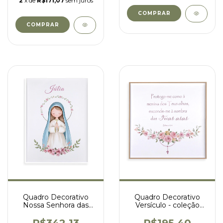
2
x de
R$171,07
sem juros
COMPRAR
COMPRAR
Quadro Decorativo
Quadro Decorativo
Nossa Senhora das
Versículo - coleção
Graças com nome -
Nossa Senhora -
Júlia
guirlanda rosas