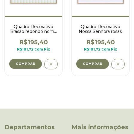
Quadro Decorativo
Quadro Decorativo
Brasão redondo nome
Nossa Senhora rosas,
- fundo xadrez verde e
borboletas - Nome
flores - Isabel
Teresa
R$195,40
R$195,40
R$181,72
com
Pix
R$181,72
com
Pix
COMPRAR
COMPRAR
Departamentos
Mais informações