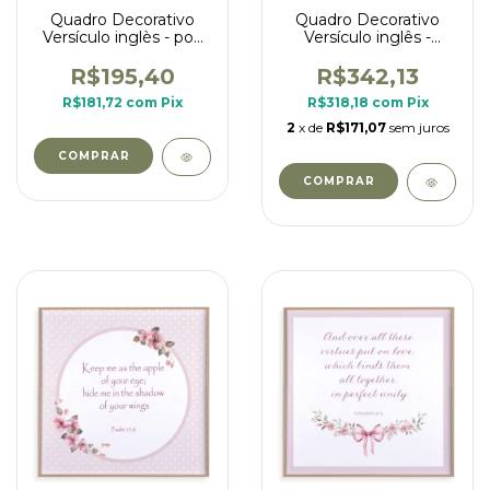
Quadro Decorativo
Quadro Decorativo
Versículo inglès - poá
Versículo inglês -
fundo branco
Nossa enhora
Aparecida
R$195,40
R$342,13
R$181,72
com
Pix
R$318,18
com
Pix
2
x de
R$171,07
sem juros
COMPRAR
COMPRAR