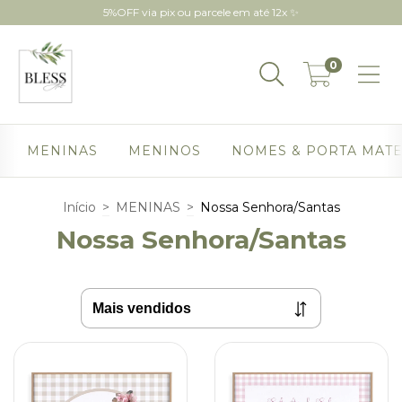
5%OFF via pix ou parcele em até 12x ✨
0
MENINAS
MENINOS
NOMES & PORTA MAT
Início
>
MENINAS
>
Nossa Senhora/Santas
Nossa Senhora/Santas