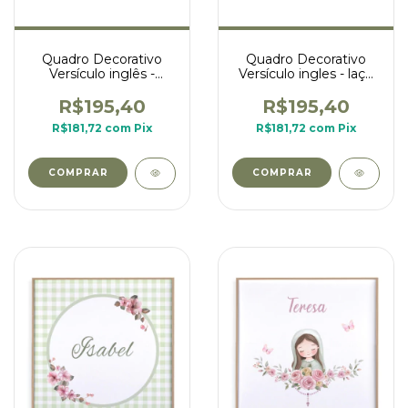
Quadro Decorativo
Quadro Decorativo
Versículo inglês -
Versículo ingles - laço
Nossa Senhora - poá
e flores
fundo rosa
R$195,40
R$195,40
R$181,72
com
Pix
R$181,72
com
Pix
COMPRAR
COMPRAR