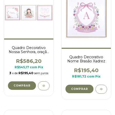
Quadro Decorativo
Nossa Senhora, oração
Santo Anjo e Nome -
Quadro Decorativo
Conjunto
R$586,20
Nome Brasão Xadrez
R$545,17
com
Pix
R$195,40
3
x de
R$195,40
sem juros
R$181,72
com
Pix
COMPRAR
COMPRAR