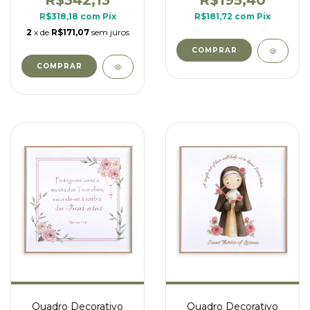
R$342,13
R$195,40
R$318,18
com
Pix
R$181,72
com
Pix
2
x de
R$171,07
sem juros
COMPRAR
COMPRAR
Quadro Decorativo
Quadro Decorativo