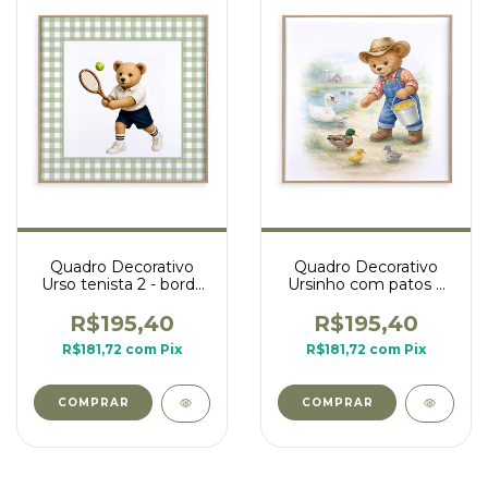
Quadro Decorativo
Quadro Decorativo
Urso tenista 2 - borda
Ursinho com patos e
xadrez verde
gansos - coleção
ursinhos na fazenda
R$195,40
R$195,40
R$181,72
com
Pix
R$181,72
com
Pix
COMPRAR
COMPRAR