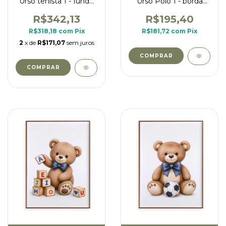
Urso tenista 1 - fundo
Urso Polo 1 - borda
xadrez
xadrez
R$342,13
R$195,40
R$318,18
com
Pix
R$181,72
com
Pix
2
x de
R$171,07
sem juros
COMPRAR
COMPRAR