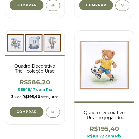
COMPRAR
COMPRAR
Quadro Decorativo
Trio - coleção Urso
Aviador
R$586,20
R$545,17
com
Pix
3
x de
R$195,40
sem juros
COMPRAR
Quadro Decorativo
Ursinho jogando
futebol
R$195,40
R$181,72
com
Pix