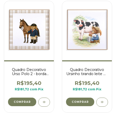
Quadro Decorativo
Quadro Decorativo
Urso Polo 2 - borda
Ursinho tirando leite da
xadrez
vaca - coleção
ursinhos na fazenda
R$195,40
R$195,40
R$181,72
com
Pix
R$181,72
com
Pix
COMPRAR
COMPRAR