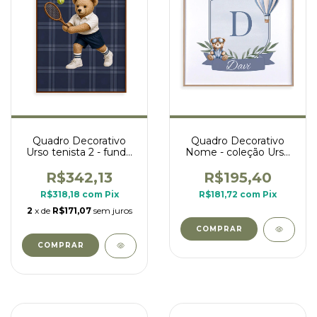
Quadro Decorativo
Quadro Decorativo
Urso tenista 2 - fundo
Nome - coleção Urso
xadrez
Aviador
R$342,13
R$195,40
R$318,18
com
Pix
R$181,72
com
Pix
2
x de
R$171,07
sem juros
COMPRAR
COMPRAR