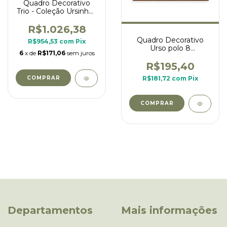
Quadro Decorativo
Trio - Coleção Ursinhos
Engenheiros
R$1.026,38
Quadro Decorativo
R$954,53
com
Pix
Urso polo 8
6
x de
R$171,06
sem juros
personalizado - borda
xadrez bege
R$195,40
R$181,72
com
Pix
COMPRAR
COMPRAR
Departamentos
Mais informações