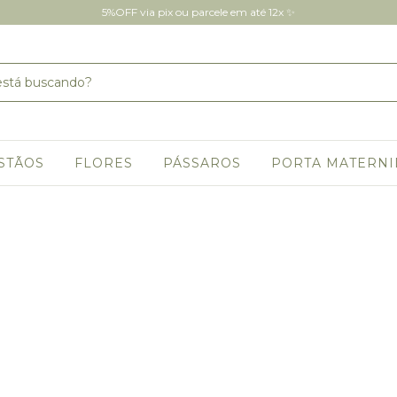
5%OFF via pix ou parcele em até 12x ✨
STÃOS
FLORES
PÁSSAROS
PORTA MATERN