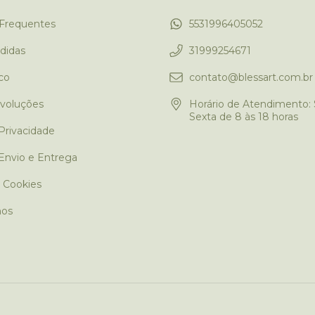
Frequentes
5531996405052
didas
31999254671
co
contato@blessart.com.br
evoluções
Horário de Atendimento:
Sexta de 8 às 18 horas
 Privacidade
 Envio e Entrega
e Cookies
os